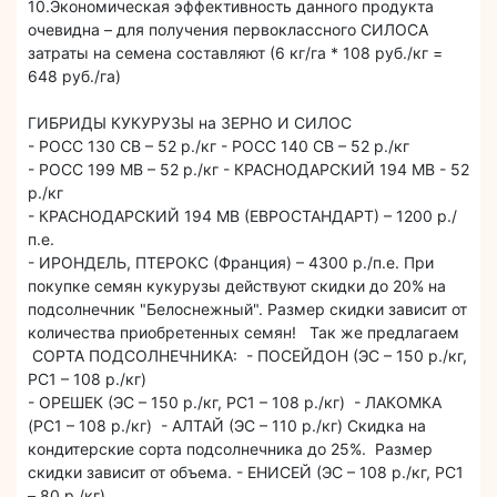
10.Экономическая эффективность данного продукта
очевидна – для получения первоклассного СИЛОСА
затраты на семена составляют (6 кг/га * 108 руб./кг =
648 руб./га)
ГИБРИДЫ КУКУРУЗЫ на ЗЕРНО И СИЛОС
- РОСС 130 СВ – 52 р./кг - РОСС 140 СВ – 52 р./кг
- РОСС 199 МВ – 52 р./кг - КРАСНОДАРСКИЙ 194 МВ - 52
р./кг
- КРАСНОДАРСКИЙ 194 МВ (ЕВРОСТАНДАРТ) – 1200 р./
п.е.
- ИРОНДЕЛЬ, ПТЕРОКС (Франция) – 4300 р./п.е. При
покупке семян кукурузы действуют скидки до 20% на
подсолнечник "Белоснежный". Размер скидки зависит от
количества приобретенных семян! Так же предлагаем
СОРТА ПОДСОЛНЕЧНИКА: - ПОСЕЙДОН (ЭС – 150 р./кг,
РС1 – 108 р./кг)
- ОРЕШЕК (ЭС – 150 р./кг, РС1 – 108 р./кг) - ЛАКОМКА
(РС1 – 108 р./кг) - АЛТАЙ (ЭС – 110 р./кг) Скидка на
кондитерские сорта подсолнечника до 25%. Размер
скидки зависит от объема. - ЕНИСЕЙ (ЭС – 108 р./кг, РС1
– 80 р./кг)