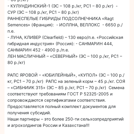
- КУЛУНДИНСКИЙ-1 (ЭС – 108 р./кг, РС1 – 80 р./кг) -
СУР (ЭС – 108 р./кг, РС1 – 80 р./кг)
РАННЕСПЕЛЫЕ ГИБРИДЫ ПОДСОЛНЕЧНИКА «Ragt
Semences» (Франция): - ИОЛЛНА, ВЕЛЛОКС - 6650 р./
п.е.
- ЛУНА, КЛИВЕР (Clearfield) – 130 евро/п.е. «Российская
гибридная индустрия» (Россия): - САНМАРИН 444,
САНМАРИН 452 - 4900 р./п.е.
ЛЕН МАСЛИЧНЫЙ – «СЕВЕРНЫЙ» (ЭС – 100 р./кг, РС1 –
80 р./кг)
РАПС ЯРОВОЙ – «ЮБИЛЕЙНЫЙ», «КУПОЛ» (ЭС – 100 р./
кг, РС1 – 70 р./кг) РАПС на зеленый корм – 45 р./кг. СОЯ
– «СИБНИИК 315» (ЭС – 85 р./кг, РС1 – 70 р./кг) Семена
соответствуют требованиям ГОСТ Р 52325-2005 и
сопровождаются сертификатами соответствия.
Предоставляется полный комплект документов для
получения субсидий.
Наши партнеры – это более 250-ти сельхозпредприятий
и агрохолдингов России и Казахстана!!!